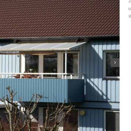
2
u
s