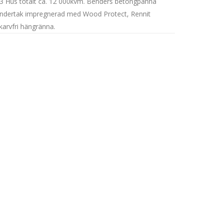
3 Hus totalt ca. 12 000kvm. Benders betongpanna
ndertak impregnerad med Wood Protect, Rennit
karvfri hängränna.