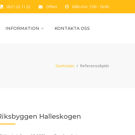
0521 22 11 22
Offert
Mån-Fre: 7:00 - 16:00
INFORMATION
KONTAKTA OSS
Startsidan
/
Referensobjekt
Riksbyggen Halleskogen